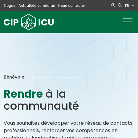
FR
Blogue
Actualités et médias
Nous contacter
o
m
na
m
Bénévole
Rendre
à la
communauté
Vous souhaitez développer votre réseau de contacts
professionnels, renforcer vos compétences en
matière de leadership et mettre en œuvre de