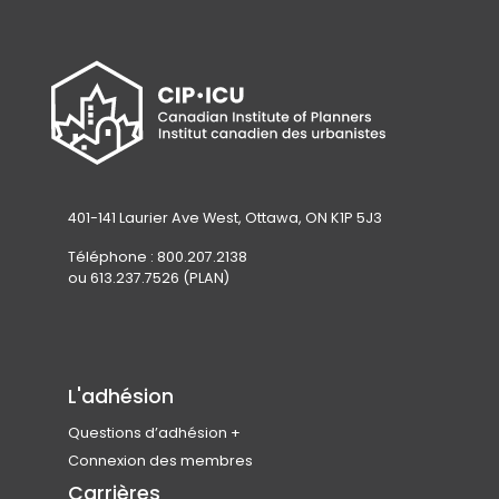
401-141 Laurier Ave West, Ottawa, ON K1P 5J3
Téléphone : 800.207.2138
ou 613.237.7526 (PLAN)
L'adhésion
Questions d’adhésion
Rejoindre l’ICU
Connexion des membres
Admissibilité des membres
Carrières