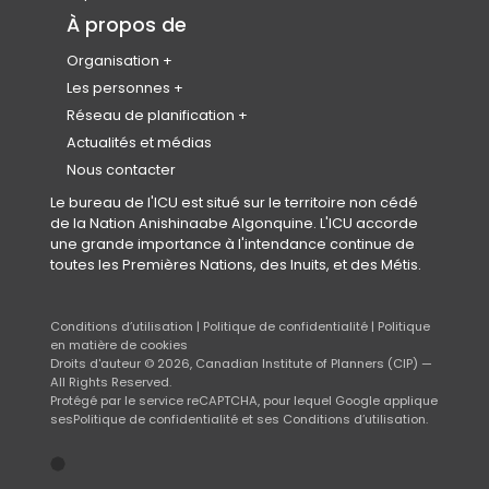
Calendrier des événements
Collectivités saines
Partenariats et représentants
À propos de
Code de conduite de l’événement
Logement
Organisation
Equity, Diversity & Inclusion
À propos de nous
Les personnes
Réconciliation
Plan stratégique et impact
Notre équipe
Réseau de planification
Conseil d’administration
Rejoindre notre équipe
Instituts et Associations Provinciaux et
Actualités et médias
Territoriaux (IAPTs)
Gouvernance
Nous contacter
Conseil des normes professionnelles
Le bureau de l'ICU est situé sur le territoire non cédé
(
(CNP)
de la Nation Anishinaabe Algonquine. L'ICU accorde
o
Secrétariats
une grande importance à l'intendance continue de
p
Le fonds en fidéicommis pour étudiants
toutes les Premières Nations, des Inuits, et des Métis.
e
en urbanisme et aménagement de l’ICU
n
(FFEUA-ICU)
s
Conditions d’utilisation
|
Politique de confidentialité
|
Politique
i
en matière de cookies
n
Droits d'auteur © 2026,
Canadian Institute of Planners (CIP)
—
a
All Rights Reserved.
n
Protégé par le service reCAPTCHA, pour lequel Google applique
e
(s’ouvre
(opens
(s’ouvre
(opens
ses
Politique de confidentialité
et ses
Conditions d’utilisation
.
w
dans
in
dans
in
t
un
a
un
a
Go
(opens
mbrellas
nouvel
new
nouvel
new
a
to
in