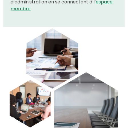
d’administration en se connectant à l’
espace
(
membre
.
o
p
e
n
s
i
n
a
n
e
w
t
a
b
)