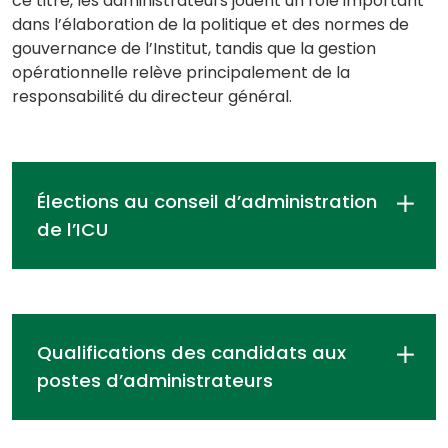
ce titre, les administrateurs jouent un rôle important
dans l’élaboration de la politique et des normes de
gouvernance de l’Institut, tandis que la gestion
opérationnelle relève principalement de la
responsabilité du directeur général.
Élections au conseil d’administration
de l’ICU
Le processus de nomination et
d’élection est défini dans la
politique de l’ICU, conformément
aux statuts de l’Institut et à la Loi
Qualifications des candidats aux
canadienne sur les organisations
postes d’administrateurs
à but non lucratif.
Les administrateurs sont élus
Chaque candidat doit remplir les
pour un mandat de trois ans, à