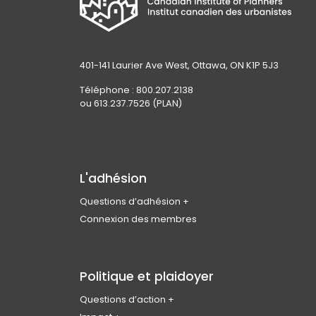
401-141 Laurier Ave West, Ottawa, ON K1P 5J3
Téléphone : 800.207.2138
ou 613.237.7526 (PLAN)
L'adhésion
Questions d’adhésion
Rejoindre l’ICU
Connexion des membres
Admissibilité des membres
Types d’adhésion et cotisations
Avantages pour les membres
Politique et plaidoyer
Codes de conduite et d’éthique professionnelle
Questions d’action
FAQ sur l’adhésion
Changement climatique