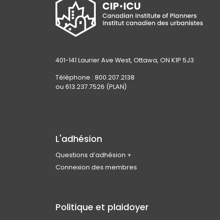
401-141 Laurier Ave West, Ottawa, ON K1P 5J3
Téléphone : 800.207.2138
ou 613.237.7526 (PLAN)
L'adhésion
Questions d’adhésion
Rejoindre l’ICU
Connexion des membres
Admissibilité des membres
Types d’adhésion et cotisations
Avantages pour les membres
Politique et plaidoyer
Codes de conduite et d’éthique professionnelle