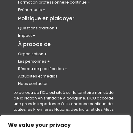
Plan Canada
Formation professionnelle continue
Prix canadiens d’excellence en
Revue canadienne de planification et de
CAP HUB
Evénements
urbanisme
politique
Enregistrez votre CPL
Congrès national
Politique et plaidoyer
Le Prix de l’urbaniste émergent
Bibliothèque de ressources
Conférences précédentes
Membres honoraires
Questions d’action
Journée mondiale de l’urbanisme
Changement climatique
Impact
Calendrier des événements
Collectivités saines
Partenariats et représentants
À propos de
Code de conduite de l’événement
Logement
Organisation
Equity, Diversity & Inclusion
À propos de nous
Les personnes
Réconciliation
Plan stratégique et impact
Notre équipe
Réseau de planification
Conseil d’administration
Rejoindre notre équipe
Instituts et Associations Provinciaux et
Actualités et médias
Territoriaux (IAPTs)
Gouvernance
Nous contacter
Conseil des normes professionnelles
Le bureau de l'ICU est situé sur le territoire non cédé
(
(CNP)
de la Nation Anishinaabe Algonquine. L'ICU accorde
o
Secrétariats
une grande importance à l'intendance continue de
p
Le fonds en fidéicommis pour étudiants
toutes les Premières Nations, des Inuits, et des Métis.
e
en urbanisme et aménagement de l’ICU
n
(FFEUA-ICU)
s
We value your privacy
Conditions d’utilisation
|
Politique de confidentialité
|
Politique
i
en matière de cookies