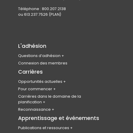
Téléphone : 800.207.2138
ou 613.237.7526 (PLAN)
L'adhésion
Questions d’adhésion
Rejoindre l’ICU
Connexion des membres
Admissibilité des membres
Carrières
Types d’adhésion et cotisations
Opportunités actuelles
Avantages pour les membres
Carrefour national d’emplois
Pour commencer
Codes de conduite et d’éthique
Produits
Devenir planificateur
Carrières dans le domaine de la
professionnelle
planification
Soumettez votre CV
Étudiants en urbanisme
FAQ sur l’adhésion
Le programme des leaders émergents
Reconnaissance
Bénévole
Enquête nationale sur l’emploi
Le collège des Fellows
Apprentissage et événements
Bourses d’études
Publications et ressources
Badges numériques