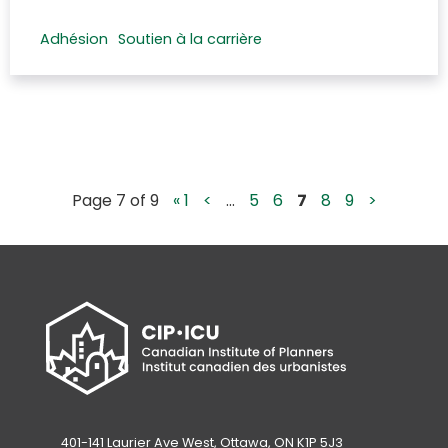
Adhésion
Soutien à la carrière
Page 7 of 9
« 1
<
...
5
6
7
8
9
>
401-141 Laurier Ave West, Ottawa, ON K1P 5J3