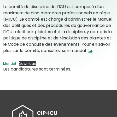
Le comité de discipline de l’ICU est composé d’un
maximum de cinq membres professionnels en règle
(MICU). Le comité est chargé d’administrer le Manuel
des politiques et des procédures de gouvernance de
l’ICU relatif aux plaintes et à la discipline, y compris la
politique de discipline et de résolution des plaintes et
le Code de conduite des événements. Pour en savoir
(
(
plus sur le comité, consultez son mandat
ici
.
o
o
p
p
(
(
Mandat
Download
Les candidatures sont terminées.
o
o
e
e
p
p
n
n
e
e
s
s
n
n
P
i
s
s
P
P
D
n
D
D
F
a
F
F
)
n
)
)
e