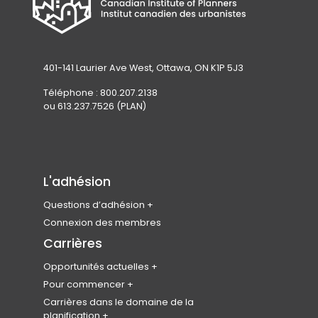
w
t
a
b
401-141 Laurier Ave West, Ottawa, ON K1P 5J3
)
Téléphone : 800.207.2138
ou 613.237.7526 (PLAN)
L'adhésion
Questions d’adhésion
Rejoindre l’ICU
Connexion des membres
Admissibilité des membres
Carrières
Types d’adhésion et cotisations
Opportunités actuelles
Avantages pour les membres
Carrefour national d’emplois
Pour commencer
Codes de conduite et d’éthique
Produits
Devenir planificateur
Carrières dans le domaine de la
professionnelle
planification
Soumettez votre CV
Étudiants en urbanisme