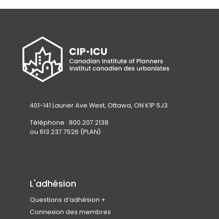
t
a
b
)
401-141 Laurier Ave West, Ottawa, ON K1P 5J3
Téléphone : 800.207.2138
ou 613.237.7526 (PLAN)
L'adhésion
Questions d’adhésion
Rejoindre l’ICU
Connexion des membres