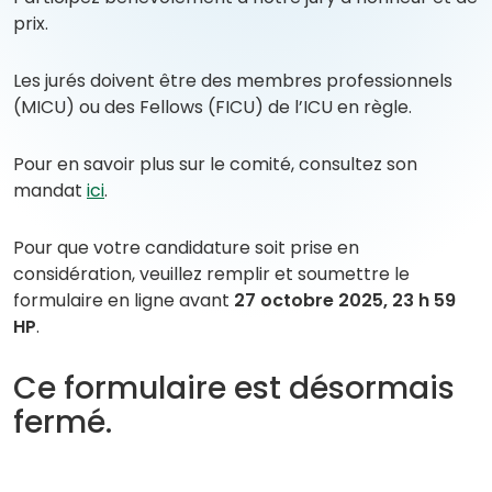
prix.
Les jurés doivent être des membres professionnels
(MICU) ou des Fellows (FICU) de l’ICU en règle.
Pour en savoir plus sur le comité, consultez son
(
(
mandat
ici
.
o
o
p
p
Pour que votre candidature soit prise en
e
e
considération, veuillez remplir et soumettre le
n
n
formulaire en ligne avant
27 octobre 2025, 23 h 59
s
s
HP
.
P
i
D
n
Ce formulaire est désormais
F
a
fermé.
)
n
e
w