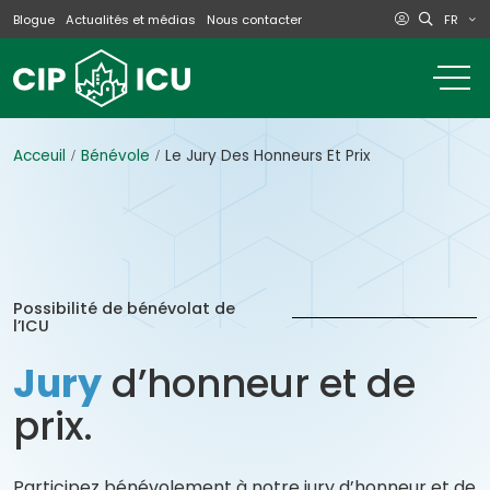
FR
Blogue
Actualités et médias
Nous contacter
o
m
na
m
Acceuil
Bénévole
Le Jury Des Honneurs Et Prix
Possibilité de bénévolat de
l’ICU
Jury
d’honneur et de
prix.
Participez bénévolement à notre jury d’honneur et de