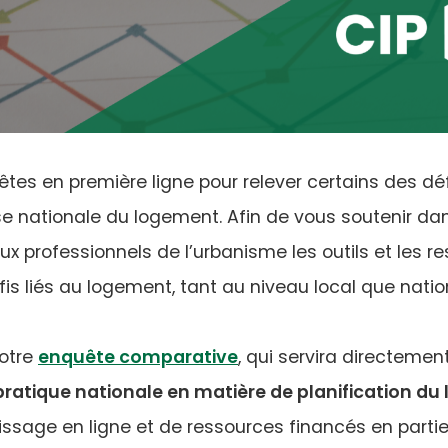
êtes en première ligne pour relever certains des déf
ise nationale du logement. Afin de vous soutenir dan
x professionnels de l’urbanisme les outils et les 
is liés au logement, tant au niveau local que natio
(opens
notre
enquête comparative
, qui servira directemen
in
tique nationale en matière de planification du
a
ssage en ligne et de ressources financés en partie