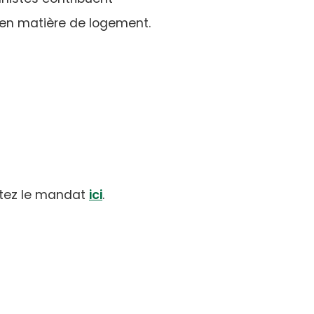
 en matière de logement.
(opens
(opens
ultez le mandat
ici
.
PDF)
in
a
new
tab)