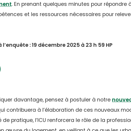
(opens
new
ment
. En prenant quelques minutes pour répondre à
in
tab)
mpétences et les ressources nécessaires pour relever
a
new
tab)
à l’enquête : 19 décembre 2025 à 23 h 59 HP
liquer davantage, pensez à postuler à notre
nouvea
opens
qui contribuera à l’élaboration de ces nouveaux mo
pratique, l’ICU renforcera le rôle de la profession
n œuvre du logement, en veillant à ce que les urba