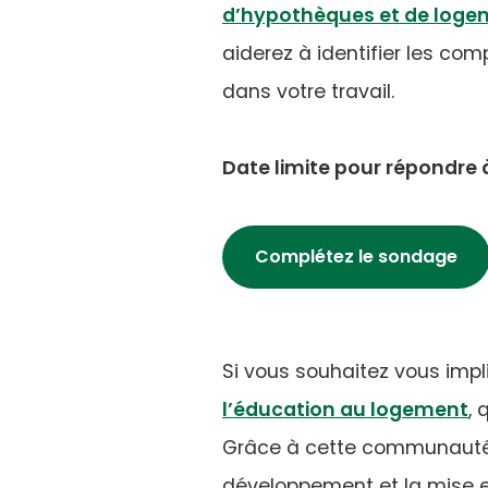
d’hypothèques et de loge
aiderez à identifier les co
dans votre travail.
Date limite pour répondre 
Complétez le sondage
Si vous souhaitez vous imp
(
l’éducation au logement
, 
in
Grâce à cette communauté de 
a
développement et la mise e