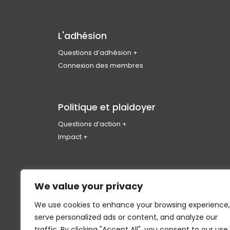
L'adhésion
Questions d’adhésion
Rejoindre l’ICU
Connexion des membres
Admissibilité des membres
Types d’adhésion et cotisations
Avantages pour les membres
Politique et plaidoyer
Codes de conduite et d’éthique professionnelle
Questions d’action
FAQ sur l’adhésion
Changement climatique
Impact
Collectivités saines
Partenariats et représentants
Logement
Equity, Diversity & Inclusion
We value your privacy
Réconciliation
Le bureau de l'ICU est situé sur le territoire non 
Premières Nations, des Inuits, et des Métis.
We use cookies to enhance your browsing experience,
serve personalized ads or content, and analyze our
traffic. By clicking "Accept All", you consent to our use