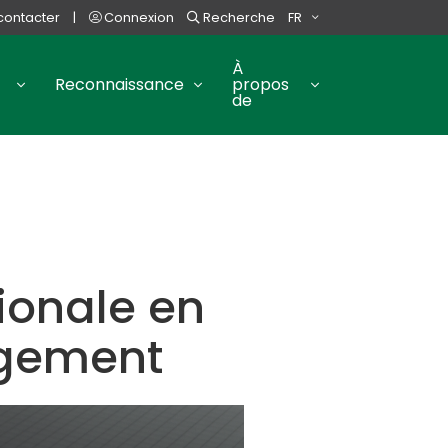
contacter
|
Connexion
Recherche
FR
À
Reconnaissance
propos
de
onale en
ogement