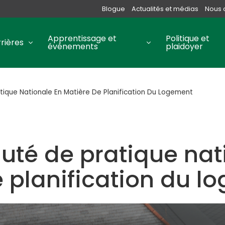
Blogue
Actualités et médias
Nous 
Apprentissage et
Politique et
rières
événements
plaidoyer
que Nationale En Matière De Planification Du Logement
é de pratique nati
 planification du l