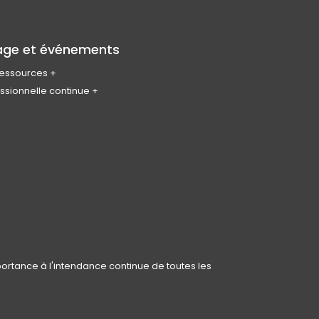
age et événements
 ressources
ssionnelle continue
nne de planification et de
tre CPL
nal
de ressources
précédentes
ale de l’urbanisme
es événements
ite de l’événement
portance à l'intendance continue de toutes les