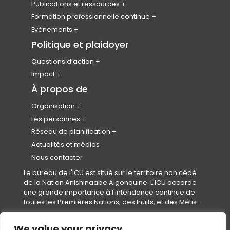
Publications et ressources
Badges numériques
Plan Canada
Formation professionnelle continue
Prix canadiens d’excellence en
Revue canadienne de planification et de
CAP HUB
Evénements
urbanisme
politique
Enregistrez votre CPL
Congrès national
Politique et plaidoyer
Le Prix de l’urbaniste émergent
Bibliothèque de ressources
Conférences précédentes
Membres honoraires
Questions d’action
Journée mondiale de l’urbanisme
Changement climatique
Impact
Calendrier des événements
Collectivités saines
Partenariats et représentants
À propos de
Code de conduite de l’événement
Logement
Organisation
Equity, Diversity & Inclusion
À propos de nous
Les personnes
Réconciliation
Plan stratégique et impact
Notre équipe
Réseau de planification
Conseil d’administration
Rejoindre notre équipe
Instituts et Associations Provinciaux et
Actualités et médias
Territoriaux (IAPTs)
Gouvernance
Nous contacter
Conseil des normes professionnelles
Le bureau de l'ICU est situé sur le territoire non cédé
(
(CNP)
de la Nation Anishinaabe Algonquine. L'ICU accorde
o
Secrétariats
une grande importance à l'intendance continue de
p
Le fonds en fidéicommis pour étudiants
toutes les Premières Nations, des Inuits, et des Métis.
e
en urbanisme et aménagement de l’ICU
n
(FFEUA-ICU)
s
We value your privacy