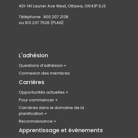
401-141 Laurier Ave West, Ottawa, ON K1P 5J3
Téléphone : 800.207.2138
ou 613.237.7526 (PLAN)
L'adhésion
Questions d’adhésion
Rejoindre l’ICU
Connexion des membres
Admissibilité des membres
Carrières
Types d’adhésion et cotisations
Opportunités actuelles
Avantages pour les membres
Carrefour national d’emplois
Pour commencer
Codes de conduite et d’éthique
Produits
Devenir planificateur
Carrières dans le domaine de la
professionnelle
planification
Soumettez votre CV
Étudiants en urbanisme
FAQ sur l’adhésion
Le programme des leaders émergents
Reconnaissance
Bénévole
Enquête nationale sur l’emploi
Le collège des Fellows
Apprentissage et événements
Bourses d’études