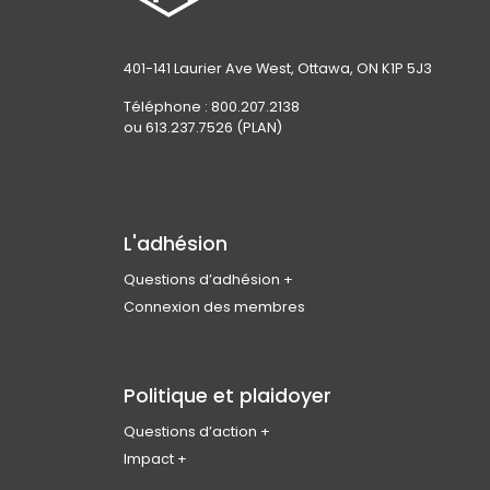
401-141 Laurier Ave West, Ottawa, ON K1P 5J3
Téléphone : 800.207.2138
ou 613.237.7526 (PLAN)
L'adhésion
Questions d’adhésion
Rejoindre l’ICU
Connexion des membres
Admissibilité des membres
Types d’adhésion et cotisations
Avantages pour les membres
Politique et plaidoyer
Codes de conduite et d’éthique professionnelle
Questions d’action
FAQ sur l’adhésion
Changement climatique
Impact
Collectivités saines
Partenariats et représentants