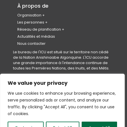
Calendrier des événements
Collectivités saines
Partenariats et représentants
À propos de
Code de conduite de l’événement
Logement
Organisation
Equity, Diversity & Inclusion
À propos de nous
Les personnes
Réconciliation
Plan stratégique et impact
Notre équipe
Réseau de planification
Conseil d’administration
Rejoindre notre équipe
Instituts et Associations Provinciaux et
Actualités et médias
Territoriaux (IAPTs)
Gouvernance
Nous contacter
Conseil des normes professionnelles
Le bureau de l'ICU est situé sur le territoire non cédé
(
(CNP)
de la Nation Anishinaabe Algonquine. L'ICU accorde
o
Secrétariats
une grande importance à l'intendance continue de
p
Le fonds en fidéicommis pour étudiants
toutes les Premières Nations, des Inuits, et des Métis.
e
en urbanisme et aménagement de l’ICU
n
(FFEUA-ICU)
s
We value your privacy
Conditions d’utilisation
|
Politique de confidentialité
|
Politique
i
en matière de cookies
n
We use cookies to enhance your browsing experience,
Droits d'auteur © 2026,
Canadian Institute of Planners (CIP)
—
a
All Rights Reserved.
serve personalized ads or content, and analyze our
n
Protégé par le service reCAPTCHA, pour lequel Google applique
traffic. By clicking "Accept All", you consent to our use
e
(s’ouvre
(opens
(s’ouvre
(opens
ses
Politique de confidentialité
et ses
Conditions d’utilisation
.
w
dans
in
dans
in
of cookies.
t
un
a
un
a
Go
(opens
mbrellas
nouvel
new
nouvel
new
a
to
in