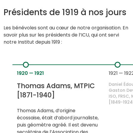
Présidents de 1919 à nos jours
Les bénévoles sont au cœur de notre organisation. En
savoir plus sur les présidents de l’ICU, qui ont servi
notre Institut depuis 1919 :
1920 — 1921
1921 — 192
Thomas Adams, MTPIC
Daniel Édo
Gaston Devil
[1871-1940]
ISO, FRSC,
[1849-1924
Thomas Adams, d’origine
écossaise, était d’abord journaliste,
puis géomètre agréé. Il est devenu
secrétaire de l’Association des