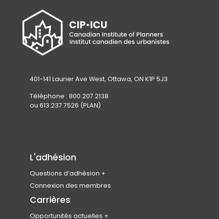
401-141 Laurier Ave West, Ottawa, ON K1P 5J3
Téléphone : 800.207.2138
ou 613.237.7526 (PLAN)
L'adhésion
Questions d’adhésion
Rejoindre l’ICU
Connexion des membres
Admissibilité des membres
Carrières
Types d’adhésion et cotisations
Opportunités actuelles