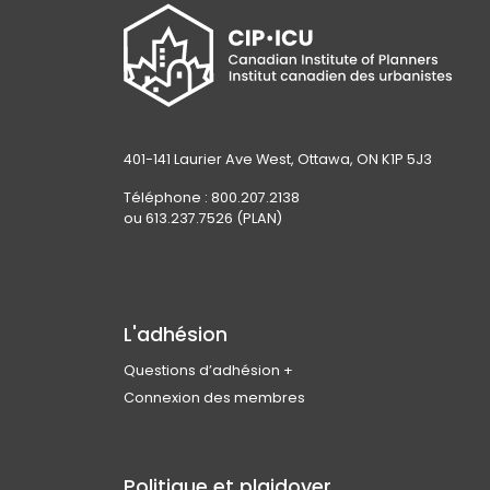
401-141 Laurier Ave West, Ottawa, ON K1P 5J3
Téléphone : 800.207.2138
ou 613.237.7526 (PLAN)
L'adhésion
Questions d’adhésion
Rejoindre l’ICU
Connexion des membres
Admissibilité des membres
Types d’adhésion et cotisations
Avantages pour les membres
Politique et plaidoyer