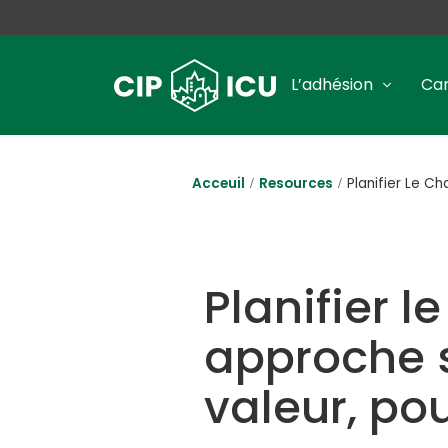
L’adhésion
Car
Acceuil
Resources
Planifier Le C
Planifier 
approche s
valeur, po