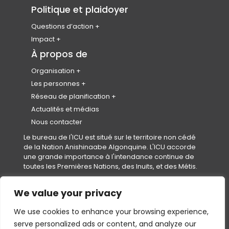
politique
Enregistrez votre CPL
Congrès national
Politique et plaidoyer
Le Prix de l’urbaniste émergent
Bibliothèque de ressources
Conférences précédentes
Membres honoraires
Questions d’action
Journée mondiale de l’urbanisme
Changement climatique
Impact
Calendrier des événements
Collectivités saines
Partenariats et représentants
À propos de
Code de conduite de l’événement
Logement
Organisation
Equity, Diversity & Inclusion
À propos de nous
Les personnes
Réconciliation
Plan stratégique et impact
Notre équipe
Réseau de planification
Conseil d’administration
Rejoindre notre équipe
Instituts et Associations Provinciaux et
Actualités et médias
Territoriaux (IAPTs)
Gouvernance
Nous contacter
Conseil des normes professionnelles
Le bureau de l'ICU est situé sur le territoire non cédé
(
(CNP)
de la Nation Anishinaabe Algonquine. L'ICU accorde
o
Secrétariats
une grande importance à l'intendance continue de
p
Le fonds en fidéicommis pour étudiants
toutes les Premières Nations, des Inuits, et des Métis.
e
en urbanisme et aménagement de l’ICU
n
(FFEUA-ICU)
s
We value your privacy
Conditions d’utilisation
|
Politique de confidentialité
|
Politique
i
en matière de cookies
n
We use cookies to enhance your browsing experience,
Droits d'auteur © 2026,
Canadian Institute of Planners (CIP)
—
a
All Rights Reserved.
serve personalized ads or content, and analyze our
n