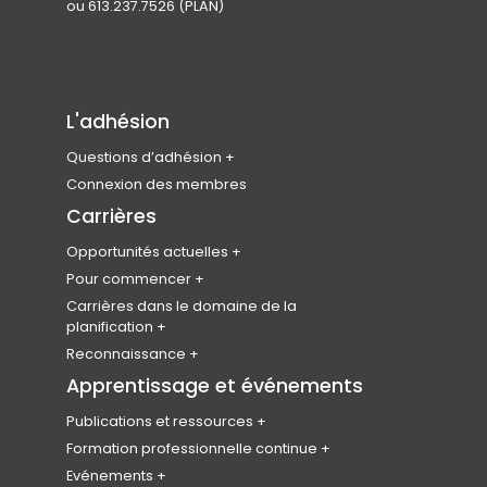
ou 613.237.7526 (PLAN)
L'adhésion
Questions d’adhésion
Rejoindre l’ICU
Connexion des membres
Admissibilité des membres
Carrières
Types d’adhésion et cotisations
Opportunités actuelles
Avantages pour les membres
Carrefour national d’emplois
Pour commencer
Codes de conduite et d’éthique
Produits
Devenir planificateur
Carrières dans le domaine de la
professionnelle
planification
Soumettez votre CV
Étudiants en urbanisme
FAQ sur l’adhésion
Le programme des leaders émergents
Reconnaissance
Bénévole
Enquête nationale sur l’emploi
Le collège des Fellows
Apprentissage et événements
Bourses d’études
Publications et ressources
Badges numériques
Plan Canada
Formation professionnelle continue
Prix canadiens d’excellence en
Revue canadienne de planification et de
CAP HUB
Evénements
urbanisme