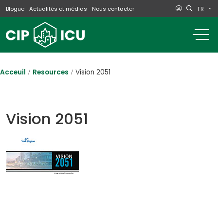
FR
Blogue
Actualités et médias
Nous contacter
o
m
na
m
Acceuil
Resources
Vision 2051
Vision 2051