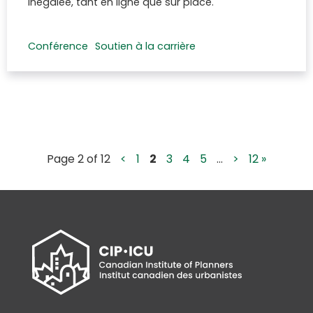
inégalée, tant en ligne que sur place.
Conférence
Soutien à la carrière
Page 2 of 12
<
1
2
3
4
5
...
>
12 »