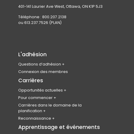
401-141 Laurier Ave West, Ottawa, ON K1P 5J3
Téléphone : 800.207.2138
ou 613.237.7526 (PLAN)
L'adhésion
Questions d’adhésion
Rejoindre l’ICU
Connexion des membres
Admissibilité des membres
Carrières
Types d’adhésion et cotisations
Opportunités actuelles
Avantages pour les membres
Carrefour national d’emplois
Pour commencer
Codes de conduite et d’éthique
Produits
Devenir planificateur
Carrières dans le domaine de la
professionnelle
planification
Soumettez votre CV
Étudiants en urbanisme
FAQ sur l’adhésion
Le programme des leaders émergents
Reconnaissance
Bénévole
Enquête nationale sur l’emploi
Le collège des Fellows
Apprentissage et événements
Bourses d’études