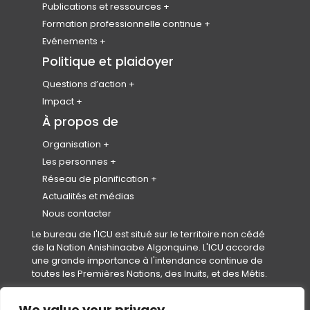
Publications et ressources
Badges numériques
Plan Canada
Formation professionnelle continue
Prix canadiens d’excellence en
Revue canadienne de planification et de
CAP HUB
Evénements
urbanisme
politique
Enregistrez votre CPL
Congrès national
Politique et plaidoyer
Le Prix de l’urbaniste émergent
Bibliothèque de ressources
Conférences précédentes
Membres honoraires
Questions d’action
Journée mondiale de l’urbanisme
Changement climatique
Impact
Calendrier des événements
Collectivités saines
Partenariats et représentants
À propos de
Code de conduite de l’événement
Logement
Organisation
Equity, Diversity & Inclusion
À propos de nous
Les personnes
Réconciliation
Plan stratégique et impact
Notre équipe
Réseau de planification
Conseil d’administration
Rejoindre notre équipe
Instituts et Associations Provinciaux et
Actualités et médias
Territoriaux (IAPTs)
Gouvernance
Nous contacter
Conseil des normes professionnelles
Le bureau de l'ICU est situé sur le territoire non cédé
(
(CNP)
de la Nation Anishinaabe Algonquine. L'ICU accorde
o
Secrétariats
une grande importance à l'intendance continue de
p
Le fonds en fidéicommis pour étudiants
toutes les Premières Nations, des Inuits, et des Métis.
e
en urbanisme et aménagement de l’ICU
n
(FFEUA-ICU)
s
We value your privacy